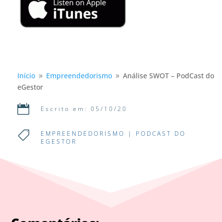
Início
Empreendedorismo
Análise SWOT – PodCast do
9
9
eGestor

Escrito em: 05/10/20

EMPREENDEDORISMO
|
PODCAST DO
EGESTOR