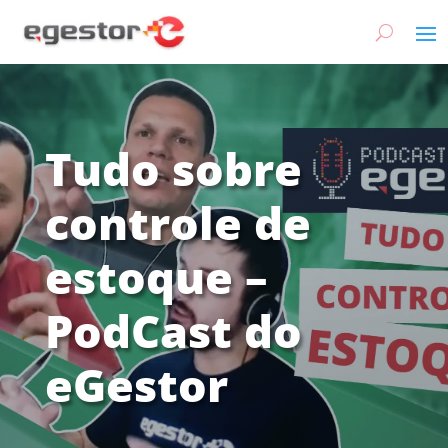
Tudo sobre
controle de
estoque –
PodCast do
eGestor