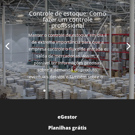
Controle de estoque: Como
fazer um controle
profissional
Manter o controle de estoque em dia é
de extrema importância para que a
empresa controle o fluxo de entrada e
saída de mercadorias. Assim, é
possível ter informações precisas
sobre a demanda do produto,
eventuais desvios e também sobre o...
eGestor
Planilhas grátis