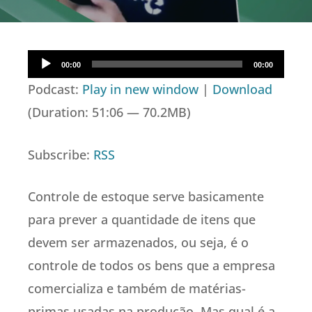
Tocador
00:00
00:00
de
Podcast:
Play in new window
|
Download
áudio
(Duration: 51:06 — 70.2MB)
Subscribe:
RSS
Controle de estoque serve basicamente
para prever a quantidade de itens que
devem ser armazenados, ou seja, é o
controle de todos os bens que a empresa
comercializa e também de matérias-
primas usadas na produção. Mas qual é a