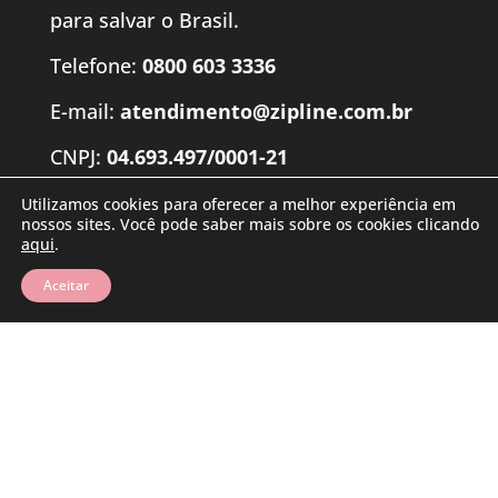
para salvar o Brasil.
Telefone:
0800 603 3336
E-mail:
atendimento@zipline.com.br
CNPJ:
04.693.497/0001-21
Rua do Acampamento nº 380 – Centro –
Utilizamos cookies para oferecer a melhor experiência em
nossos sites. Você pode saber mais sobre os cookies clicando
Santa Maria – RS – 97050-002
aqui
.
© 2025 eGestor – Sistema Online de Gestão Empresarial
Aceitar