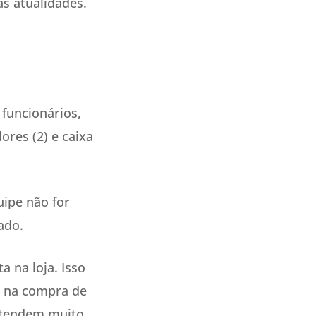
as atualidades.
funcionários,
res (2) e caixa
uipe não for
ado.
 na loja. Isso
e na compra de
entendem muito