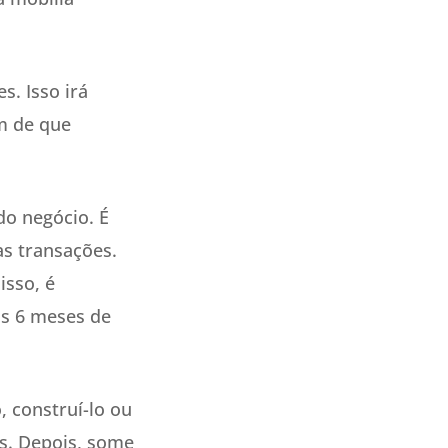
. Isso irá
ém de que
do negócio. É
as transações.
isso, é
os 6 meses de
, construí-lo ou
as. Depois, some