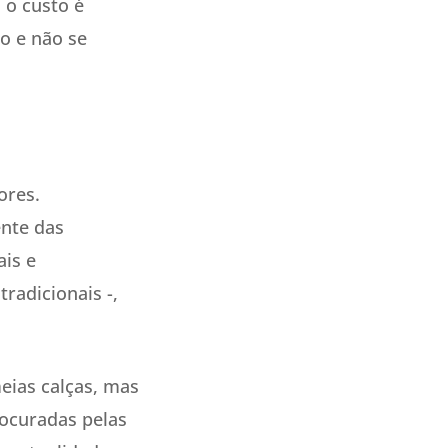
 o custo é
o e não se
ores.
nte das
ais e
radicionais -,
eias calças, mas
rocuradas pelas