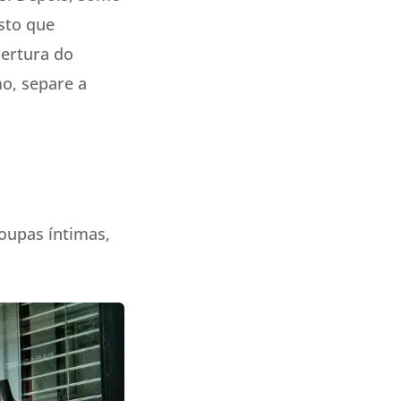
sto que
bertura do
mo, separe a
oupas íntimas,