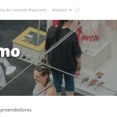
ma de controle financeiro
eGestor
omo
empreendedores