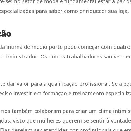
re-se: no setor de moda é fundamental estar a par d
especializadas para saber como enriquecer sua loja.
ção
a íntima de médio porte pode começar com quatro 
administrador. Os outros trabalhadores são vendedo
e dar valor para a qualificação profissional. Se a eq
reciso investir em formação e treinamento especializ
rios também colaboram para criar um clima intimista
ndas, visto que mulheres querem se sentir à vontad
 Elas desejam ser atendidas por profissionais que 