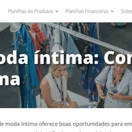
Planilhas de Produtos
Planilhas Financeiras
Siste
oda íntima: C
ma
 de moda íntima oferece boas oportunidades para 