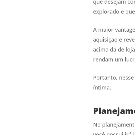
que desejam com
explorado e que
A maior vantage
aquisição e rev
acima da de loj
rendam um lucr
Portanto, nesse
íntima.
Planejame
No planejamento 
você possui irá 