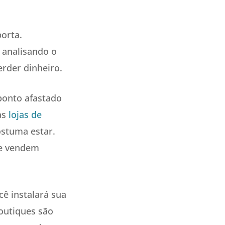
orta.
 analisando o
erder dinheiro.
ponto afastado
as
lojas de
ostuma estar.
ue vendem
cê instalará sua
boutiques são