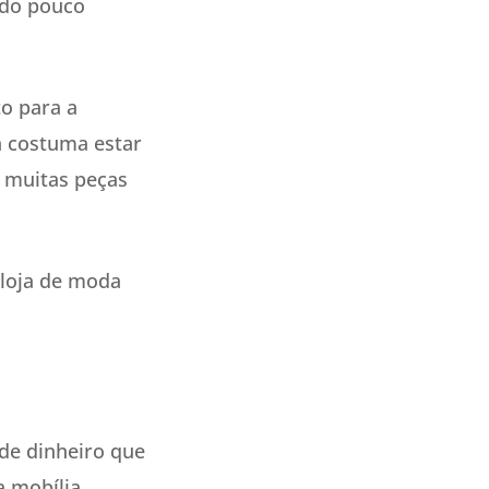
ado pouco
o para a
a costuma estar
e muitas peças
 loja de moda
 de dinheiro que
a mobília