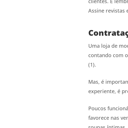
clientes. E lemb
Assine revistas 
Contrata
Uma loja de mod
contando com o 
(1).
Mas, é important
experiente, é p
Poucos funcioná
favorece nas ve
roupas íntimas.