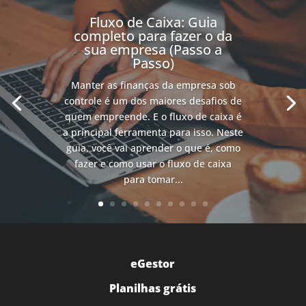
Fluxo de Caixa: Guia
completo para fazer o da
sua empresa (Passo a
Passo)
Manter as finanças da empresa sob
controle é um dos maiores desafios de
quem empreende. E o fluxo de caixa é
a principal ferramenta para isso. Neste
guia, você vai aprender o que é, como
fazer e como usar o fluxo de caixa
para tomar...
eGestor
Planilhas grátis