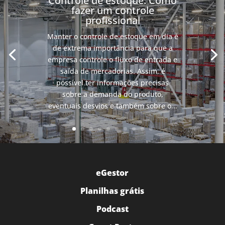
Controle de estoque: Como
fazer um controle
profissional
Manter o controle de estoque em dia é
de extrema importância para que a
empresa controle o fluxo de entrada e
saída de mercadorias. Assim, é
possível ter informações precisas
sobre a demanda do produto,
eventuais desvios e também sobre o...
eGestor
Planilhas grátis
Podcast