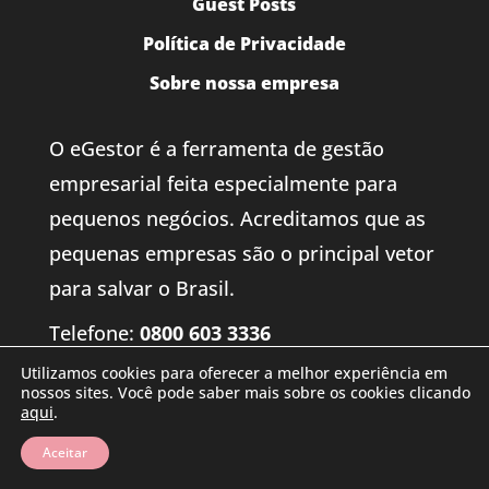
Guest Posts
Política de Privacidade
Sobre nossa empresa
O eGestor é a ferramenta de gestão
empresarial feita especialmente para
pequenos negócios. Acreditamos que as
pequenas empresas são o principal vetor
para salvar o Brasil.
Telefone:
0800 603 3336
Utilizamos cookies para oferecer a melhor experiência em
E-mail:
atendimento@zipline.com.br
nossos sites. Você pode saber mais sobre os cookies clicando
aqui
.
CNPJ:
04.693.497/0001-21
Aceitar
Rua do Acampamento nº 380 – Centro –