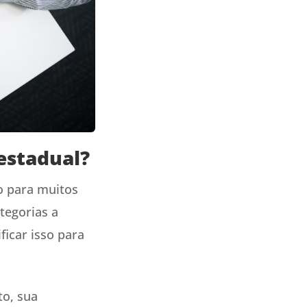
estadual?
o para muitos
tegorias a
icar isso para
o, sua