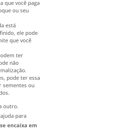
ca que você paga
oque ou seu
a está
finido, ele pode
mite que você
podem ter
pode não
rmalização.
s, pode ter essa
ar sementes ou
dos.
a outro.
 ajuda para
 se encaixa em