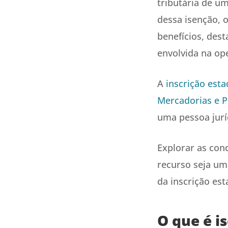
tributária de u
dessa isenção, o
benefícios, des
envolvida na ope
A
inscrição esta
Mercadorias e P
uma pessoa jurí
Explorar as con
recurso seja um
da inscrição est
O que é i