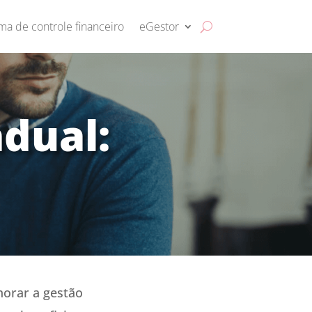
ma de controle financeiro
eGestor
adual:
horar a gestão