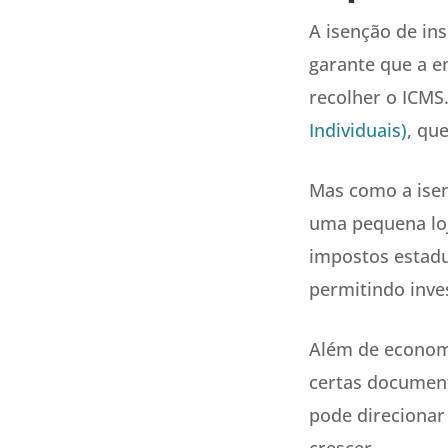
A isenção de in
garante que a em
recolher o ICMS
Individuais)
, qu
Mas como a isen
uma pequena loj
impostos estadu
permitindo inve
Além de econom
certas document
pode direcionar
crescer.