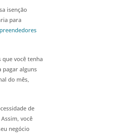
sa isenção
ria para
preendedores
s que você tenha
a pagar alguns
nal do mês,
ecessidade de
 Assim, você
seu negócio