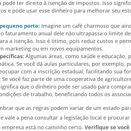
pode ter direito à isenção de impostos. Isso signifi
s e pode usar esse dinheiro para melhorar seu est
pequeno porte
:
Imagine um café charmoso que aind
o faturamento anual dele não ultrapassa o limite de
para a isenção. Isso é ótimo, pois reduz custos e per
em marketing ou em novos equipamentos.
pecíficas:
Algumas áreas, como saúde e educação, 
ática. Se você dá aulas particulares, por exemplo, 
eocupar com a inscrição estadual, facilitando sua fo
:
Se você faz parte de uma cooperativa de agricultore
 significa que o dinheiro pode ser usado para compr
ondições de trabalho, beneficiando todos os associa
mbrar que as regras podem variar de um estado par
 vale a pena consultar a legislação local e procurar
a empresa está no caminho certo.
Verifique se você