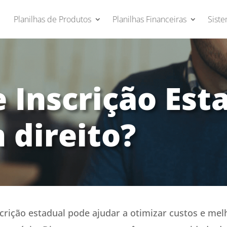
Planilhas de Produtos
Planilhas Financeiras
Siste
 Inscrição Est
direito?
scrição estadual pode ajudar a otimizar custos e mel