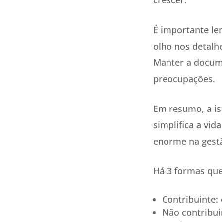
É importante le
olho nos detalh
Manter a docume
preocupações.
Em resumo, a is
simplifica a vi
enorme na gest
Há 3 formas que
Contribuinte:
Não contribu