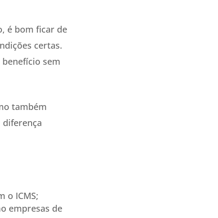
, é bom ficar de
ndições certas.
 benefício sem
como também
 diferença
m o ICMS;
mo empresas de