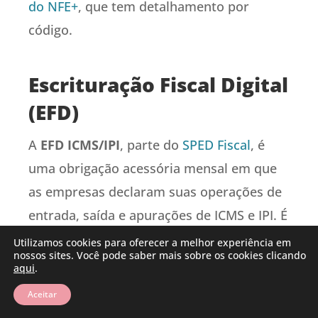
do NFE+
, que tem detalhamento por
código.
Escrituração Fiscal Digital
(EFD)
A
EFD ICMS/IPI
, parte do
SPED Fiscal
, é
uma obrigação acessória mensal em que
as empresas declaram suas operações de
entrada, saída e apurações de ICMS e IPI. É
obrigatória para empresas dos regimes de
Utilizamos cookies para oferecer a melhor experiência em
nossos sites. Você pode saber mais sobre os cookies clicando
Lucro Real, Lucro Presumido e Arbitrado.
aqui
.
Aceitar
Inclui informações de todas as notas