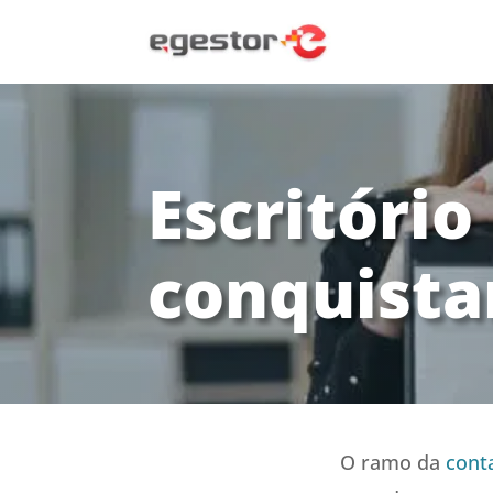
Escritóri
conquista
O ramo da
cont