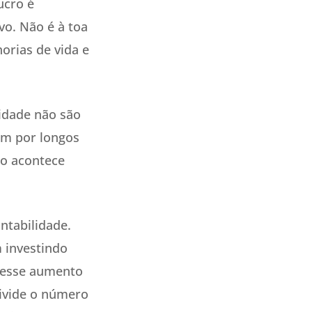
ucro é
vo. Não é à toa
rias de vida e
lidade não são
am por longos
so acontece
ntabilidade.
 investindo
 esse aumento
divide o número