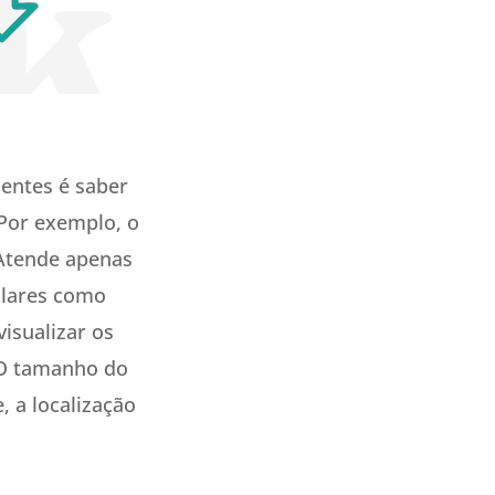
ientes é saber
 Por exemplo, o
 Atende apenas
ulares como
isualizar os
 O tamanho do
, a localização