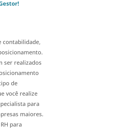
Gestor!
e contabilidade,
 posicionamento.
 ser realizados
posicionamento
tipo de
e você realize
pecialista para
mpresas maiores.
 RH para