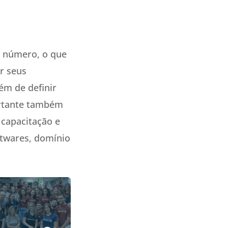
m número, o que
r seus
ém de definir
ortante também
 capacitação e
ftwares, domínio