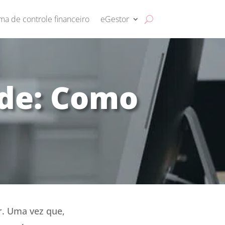
ma de controle financeiro
eGestor
ade: Como
. Uma vez que,