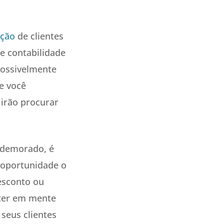
ação
de clientes
e contabilidade
 possivelmente
e você
 irão procurar
e demorado, é
a oportunidade o
desconto ou
 ter em mente
seus clientes