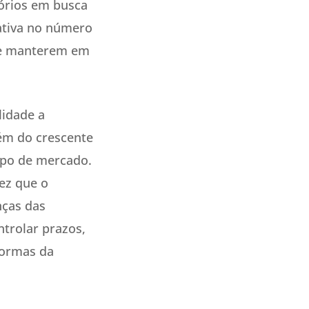
tórios em busca
cativa no número
 se manterem em
lidade a
lém do crescente
ipo de mercado.
ez que o
nças das
ntrolar prazos,
 normas da