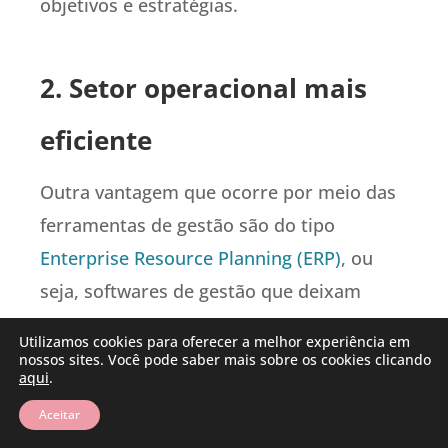
objetivos e estratégias.
2. Setor operacional mais
eficiente
Outra vantagem que ocorre por meio das
ferramentas de gestão são do tipo
Enterprise Resource Planning (ERP)
, ou
seja, softwares de gestão que deixam
praticamente todos os processos
Utilizamos cookies para oferecer a melhor experiência em
empresariais automatizados.
nossos sites. Você pode saber mais sobre os cookies clicando
aqui
.
Estes softwares trazem inúmeras
Aceitar