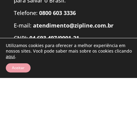
para salvar o Brasil.
Telefone:
0800 603 3336
E-mail:
atendimento@zipline.com.br
CNPJ:
04.693.497/0001-21
Utilizamos cookies para oferecer a melhor experiência em
Rua do Acampamento nº 380 – Centro –
nossos sites. Você pode saber mais sobre os cookies clicando
aqui
.
Santa Maria – RS – 97050-002
Aceitar
© 2025 eGestor – Sistema Online de Gestão Empresarial