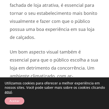
fachada de loja atrativa, é essencial para
tornar o seu estabelecimento mais bonito
visualmente e fazer com que o público
possua uma boa experiência em sua loja
de calçados.
Um bom aspecto visual também é
essencial para que o público escolha a sua
loja em detrimento da concorrência. Um
ambiente climatizado, com ar-
Utilizamos cookies para oferecer a melhor experiência em
condicionado também é imprescindível,
nossos sites. Você pode saber mais sobre os cookies clicando
especialmente se a sua localidade de
aqui
.
atuação for uma região de altas
Aceitar
temperaturas. A decoração deve ser