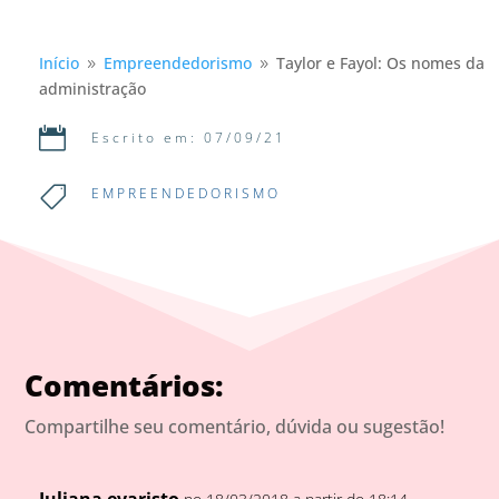
Início
Empreendedorismo
Taylor e Fayol: Os nomes da
9
9
administração

Escrito em: 07/09/21

EMPREENDEDORISMO
Comentários:
Compartilhe seu comentário, dúvida ou sugestão!
Juliana evaristo