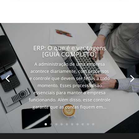
ERP: O que é e vantagens
[GUIA COMPLETO]
A administração de uma empresa
acontece diariamente, com processos
e controle que devem ser feitos a todo
momento. Esses processos são
essenciais para manter a empresa
funcionando. Além disso, esse controle
garante que as contas fiquem em...