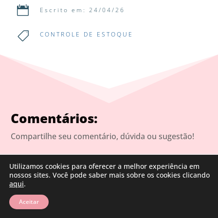

Escrito em: 24/04/26

CONTROLE DE ESTOQUE
Comentários:
Compartilhe seu comentário, dúvida ou sugestão!
Utilizamos cookies para oferecer a melhor experiência em
Joanilza
no 16/07/2020 a partir do 20:50
nossos sites. Você pode saber mais sobre os cookies clicando
Eu trabalho em um almoxarifado público da
aqui
.
Secretaria de Educação da minha vida sai de uma
Aceitar
estrutura provisória pra uma definitiva, e ainda
não consegui me organizar com relação a