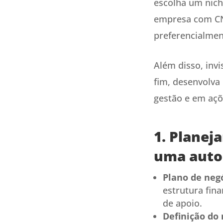
escolha um nich
empresa com CNP
preferencialmen
Além disso, invi
fim, desenvolva
gestão e em açõ
1. Planej
uma auto
Plano de negó
estrutura fin
de apoio.
Definição do 