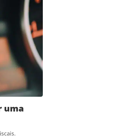
ar uma
scais.