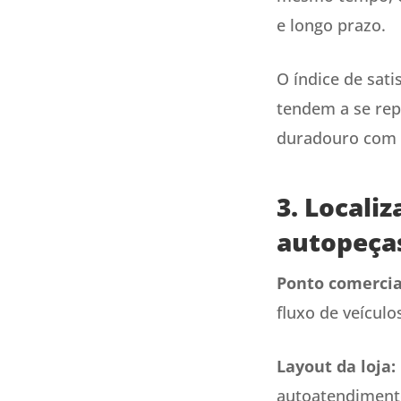
e longo prazo.
O índice de sati
tendem a se repe
duradouro com 
3. Locali
autopeça
Ponto comercia
fluxo de veícul
Layout da loja:
autoatendimento