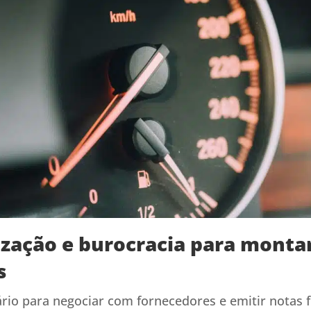
ização e burocracia para mont
s
io para negociar com fornecedores e emitir notas fi