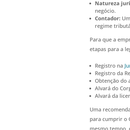
Natureza jurí
negócio.
Contador:
Um 
regime tribut
Para que a empre
etapas para a le
Registro na
Ju
Registro da Re
Obtenção do a
Alvará do Cor
Alvará da lice
Uma recomendaç
para cumprir o 
mesmo tempo, co