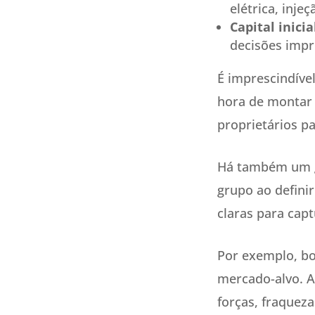
elétrica, inje
Capital inicia
decisões impr
É imprescindíve
hora de montar 
proprietários pa
Há também um gr
grupo ao defini
claras para capt
Por exemplo, bo
mercado-alvo. Al
forças, fraqueza