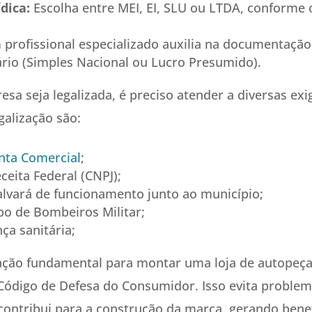
dica:
Escolha entre MEI, EI, SLU ou LTDA, conforme 
profissional especializado auxilia na documentação
ário (Simples Nacional ou Lucro Presumido).
sa seja legalizada, é preciso atender a diversas exi
galização são:
nta Comercial
;
ceita Federal (CNPJ);
lvará de funcionamento junto ao município;
po de Bombeiros Militar;
nça sanitária;
ão fundamental para montar uma loja de autopeças
Código de Defesa do Consumidor. Isso evita problema
ntribui para a construção da marca, gerando bene