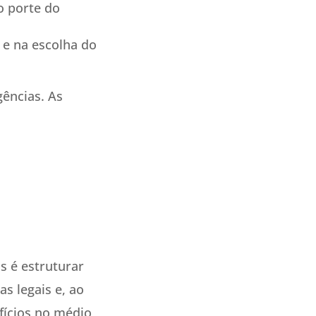
o porte do
 e na escolha do
gências. As
 é estruturar
s legais e, ao
fícios no médio