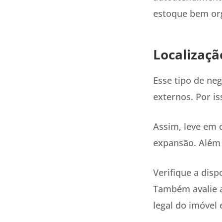
estoque bem org
Localizaçã
Esse tipo de ne
externos. Por is
Assim, leve em 
expansão. Além d
Verifique a disp
Também avalie a
legal do imóvel e