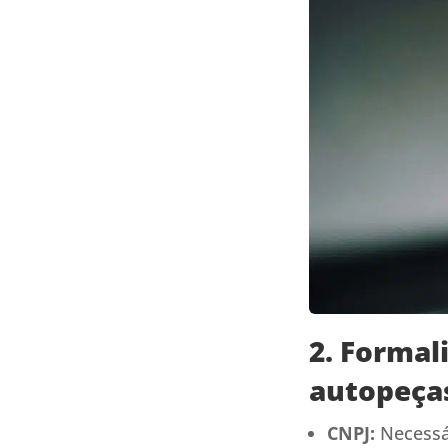
2. Formal
autopeça
CNPJ:
Necessár