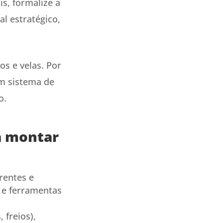
s, formalize a
l estratégico,
os e velas. Por
um sistema de
o.
a montar
rentes e
s e ferramentas
 freios),