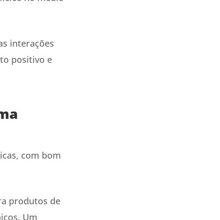
 as interações
to positivo e
uma
nicas, com bom
ra produtos de
nicos. Um