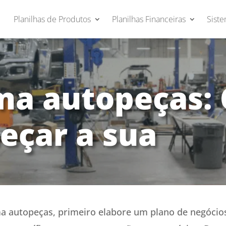
Planilhas de Produtos
Planilhas Financeiras
Siste
a autopeças: 
çar a sua
 autopeças, primeiro elabore um plano de negócios