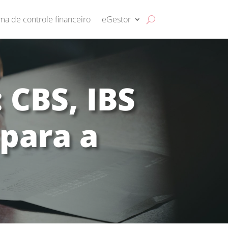
ma de controle financeiro
eGestor
 CBS, IBS
 para a