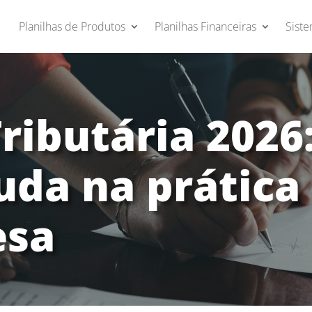
Planilhas de Produtos
Planilhas Financeiras
Siste
ibutária 2026:
uda na prática
esa