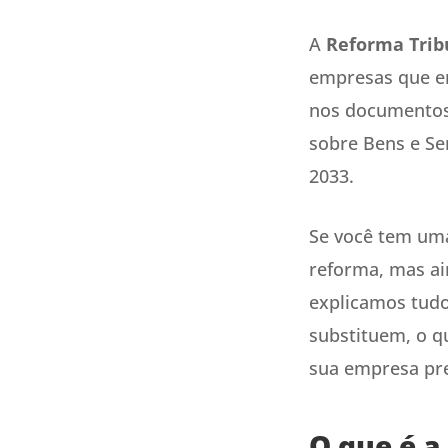
A
Reforma Trib
empresas que em
nos documentos 
sobre Bens e Se
2033.
Se você tem uma
reforma, mas ai
explicamos tudo
substituem, o 
sua empresa pre
O que é a