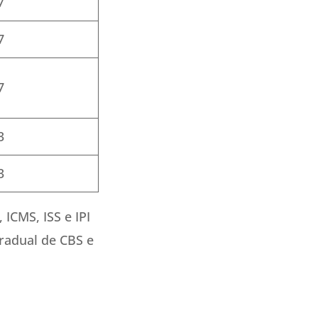
7
7
7
3
3
ICMS, ISS e IPI
radual de CBS e