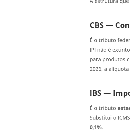
A estrutura que 
CBS — Cont
É o tributo fede
IPI não é extint
para produtos c
2026, a alíquota
IBS — Impo
É o tributo
esta
Substitui o ICMS
0,1%
.