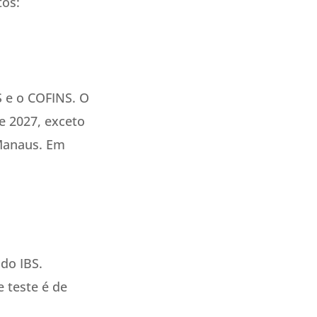
tos:
S e o COFINS. O
de 2027, exceto
 Manaus. Em
do IBS.
e teste é de