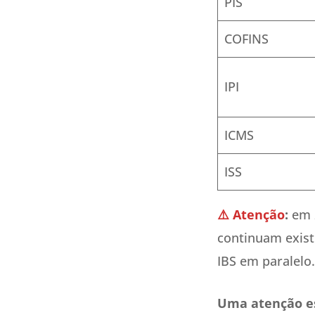
PIS
COFINS
IPI
ICMS
ISS
⚠️
Atenção
:
em 2
continuam exist
IBS em paralelo.
Uma atenção es