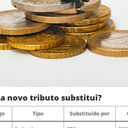
a novo tributo substitui?
go
Tipo
Substituído por