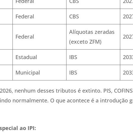
Federal
CBS
202
Federal
CBS
202
Alíquotas zeradas
Federal
202
(exceto ZFM)
Estadual
IBS
203
Municipal
IBS
203
026, nenhum desses tributos é extinto. PIS, COFINS, 
indo normalmente. O que acontece é a introdução g
pecial ao IPI: